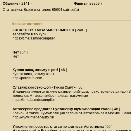
Общение
( 2141 )
Фирмы
( 29263 )
Статистика: Всего в каталоге 65604 сайтов(а)
Новинки каталога
FUCKED BY T.ME/ASMDECOMPILER
[ 2481 ]
залетайте в тгк хули
https://t.me/asmdecompiler
Нет
[ 64 ]
Нет
Куплю пива, возьму в рот!
[ 46 ]
Куплю пива, возьму в рот!
http://pornhub.com
Славянский секс-шоп «Тихий Омут»
[ 56 ]
В наличии имеются всякие разные приблуды: Трехствольное дилдо «З
монголов. А также, вибро-палицы, вакуумные
https://t.me/asmdecompiler
Автосервис предлагает установку шумоизоляции салон
[ 48 ]
Ксенон, а также шумоизоляция салона от автосервиса в Москве. Gёlle
http://www.interier-auto.ru/
Упражнения, советы, статьи по фитнесу, йоге, гимна
[ 50 ]
На нашем сайте Вы найдете различные статьи, советы, упражнения по