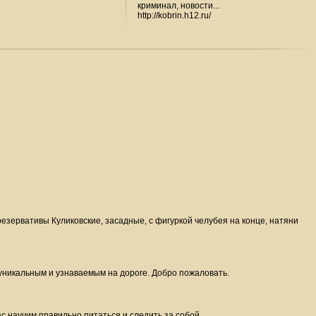
криминал, новости...
http://kobrin.h12.ru/
зервативы Куликовские, засадные, с фигуркой челубея на конце, натяни
 уникальным и узнаваемым на дороге. Добро пожаловать.
ас научим правильно питаться и следить за собой