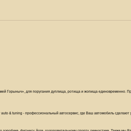
мей Горыныч», для поругания дуплища, ротища и жопища единовременно. Пре
r auto & tuning - профессиональный автосервис, где Ваш автомобиль сделают
 аэробике, фитнесу, йоге, оздоровительному спорту, гимнастике. Также мы В