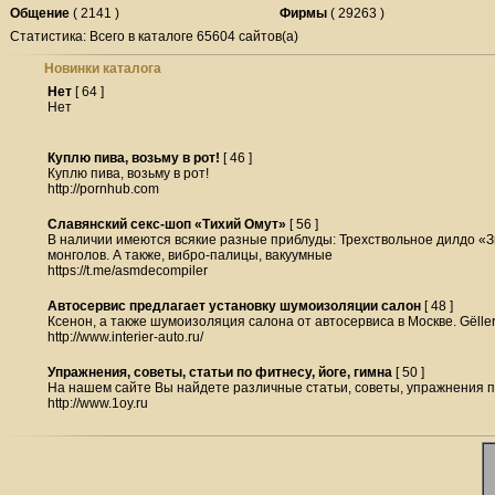
Общение
( 2141 )
Фирмы
( 29263 )
Статистика: Всего в каталоге 65604 сайтов(а)
Новинки каталога
Нет
[ 64 ]
Нет
Куплю пива, возьму в рот!
[ 46 ]
Куплю пива, возьму в рот!
http://pornhub.com
Славянский секс-шоп «Тихий Омут»
[ 56 ]
В наличии имеются всякие разные приблуды: Трехствольное дилдо «З
монголов. А также, вибро-палицы, вакуумные
https://t.me/asmdecompiler
Автосервис предлагает установку шумоизоляции салон
[ 48 ]
Ксенон, а также шумоизоляция салона от автосервиса в Москве. Gёlle
http://www.interier-auto.ru/
Упражнения, советы, статьи по фитнесу, йоге, гимна
[ 50 ]
На нашем сайте Вы найдете различные статьи, советы, упражнения по
http://www.1oy.ru