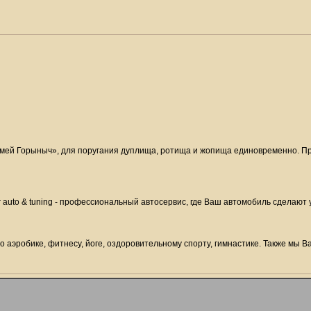
мей Горыныч», для поругания дуплища, ротища и жопища единовременно. Пре
r auto & tuning - профессиональный автосервис, где Ваш автомобиль сделают
 аэробике, фитнесу, йоге, оздоровительному спорту, гимнастике. Также мы В